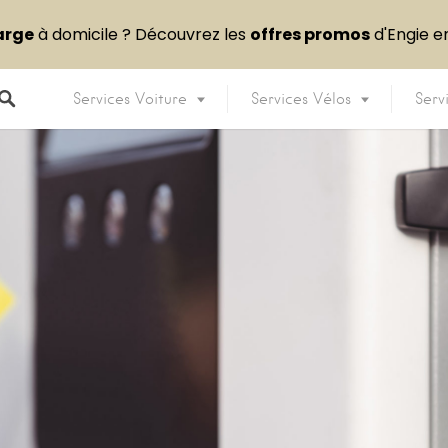
arge
à domicile ? Découvrez les
offres promos
d'Engie 
Services Voiture
Services Vélos
Serv