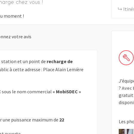
harge chez vous !
Itiné
s du moment !
nnez votre avis
station et un point de
recharge de
blic à cette adresse : Place Alain Lemière
J’équip
?
Avec 
C
sous le nom commercial
« MobiSDEC »
gratuit 
disponib
r une puissance maximum de
22
Les ph
est ouverte