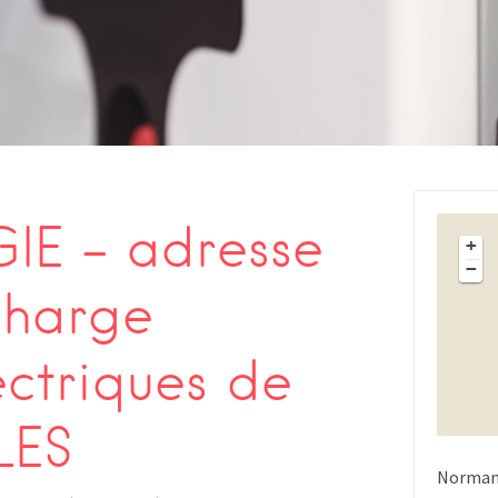
s
IE – adresse
+
−
charge
ectriques de
LES
Norman