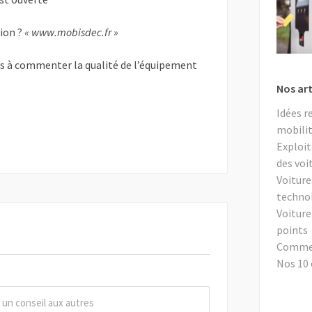
tion ?
« www.mobisdec.fr »
as à commenter la qualité de l’équipement
Nos art
Idées r
mobilit
Exploit
des voi
Voiture
techno
Voiture
points
Comment
Nos 10 