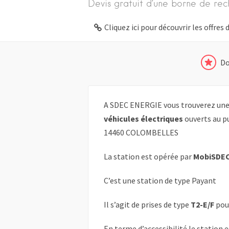
Devis gratuit d’une borne de rec
Cliquez ici pour découvrir les offre
Do
A SDEC ENERGIE vous trouverez une 
véhicules électriques
ouverts au pu
14460 COLOMBELLES
La station est opérée par
MobiSDE
C’est une station de type Payant
Il s’agit de prises de type
T2-E/F
pou
En terme d’accessibilité le station 