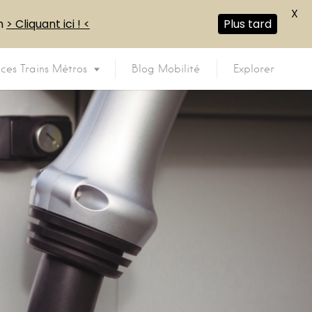
X
en
> Cliquant ici ! <
Plus tard
ices Trains Métros
Blog Mobilité
Explorer