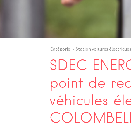
Catégorie
Station voitures électrique
SDEC ENERG
point de re
véhicules él
COLOMBEL