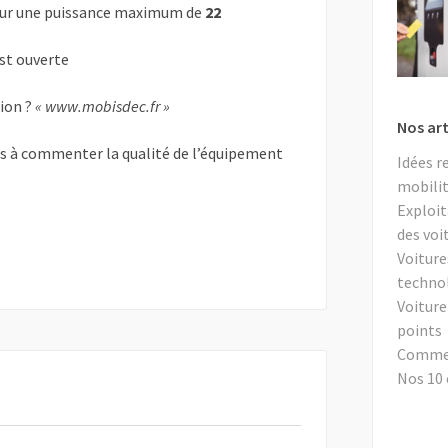
ur une puissance maximum de
22
est ouverte
tion ?
« www.mobisdec.fr »
Nos art
as à commenter la qualité de l’équipement
Idées r
mobilit
Exploit
des voi
Voiture
techno
Voiture
points
Comment
Nos 10 