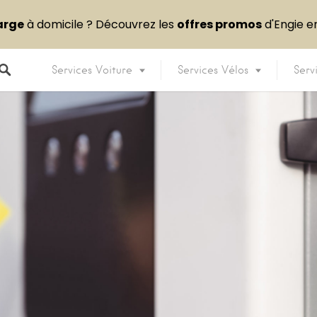
arge
à domicile ? Découvrez les
offres promos
d'Engie 
Services Voiture
Services Vélos
Serv