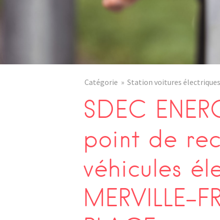
Catégorie
Station voitures électrique
SDEC ENERG
point de re
véhicules él
MERVILLE-F