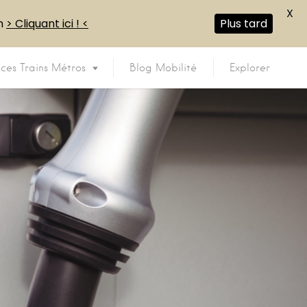
X
en
> Cliquant ici ! <
Plus tard
ices Trains Métros
Blog Mobilité
Explorer