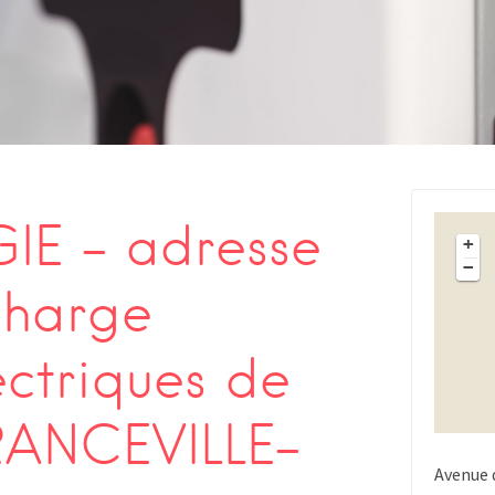
s
IE – adresse
+
−
charge
ectriques de
RANCEVILLE-
Avenue 