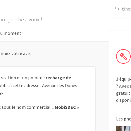
Itiné
harge chez vous !
s du moment !
nnez votre avis
station et un point de
recharge de
J’équip
blic à cette adresse : Avenue des Dunes
?
Avec 
gratuit 
GE
disponib
C
sous le nom commercial
« MobiSDEC »
Les ph