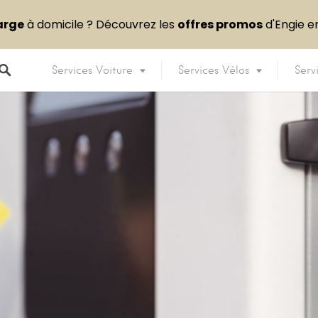
arge
à domicile ? Découvrez les
offres promos
d'Engie 
Services Voiture
Services Vélos
Serv