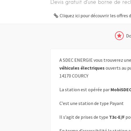
Devis gratuit d’une borne de rec
Cliquez ici pour découvrir les offre
Do
A SDEC ENERGIE vous trouverez une 
véhicules électriques
ouverts au pu
14170 COURCY
La station est opérée par
MobiSDE
C’est une station de type Payant
Il s’agit de prises de type
T3c-E/F
po
En terme d’accessibilité le station 