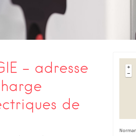
s
IE – adresse
+
−
charge
ectriques de
Norman