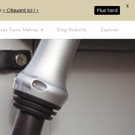
X
en
> Cliquant ici ! <
Plus tard
ices Trains Métros
Blog Mobilité
Explorer