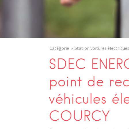
Catégorie
Station voitures électrique
SDEC ENERG
point de re
véhicules él
COURCY