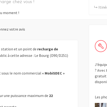
harge chez vous !
Itiné
s du moment !
nnez votre avis
station et un point de
recharge de
blic à cette adresse : Le Bourg (D90/D251)
J’équip
?
Avec 
C
sous le nom commercial
« MobiSDEC »
gratuit 
disponib
ur une puissance maximum de
22
Les ph
est ouverte