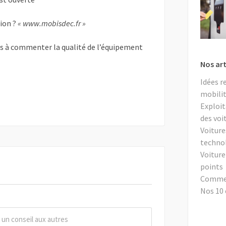
tion ?
« www.mobisdec.fr »
as à commenter la qualité de l’équipement
Nos art
Idées r
mobilit
Exploit
des voi
Voiture
techno
Voiture
points
Comment
Nos 10 