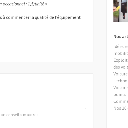
r occasionnel : 1,5/unité »
as à commenter la qualité de l’équipement
Nos art
Idées r
mobilit
Exploit
des voi
Voiture
techno
Voiture
points
Comment
Nos 10 