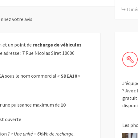
Itiné
nnez votre avis
n et un point de
recharge de véhicules
e adresse : 7 Rue Nicolas Siret 10000
EA
sous le nom commercial
« SDEA10 »
J’équip
?
Avec 
gratuit 
r une puissance maximum de
18
disponib
est ouverte
Les ph
tion ?
« Une unité = 6kWh de recharge.