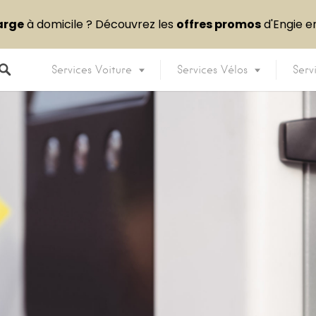
arge
à domicile ? Découvrez les
offres promos
d'Engie 
Services Voiture
Services Vélos
Serv