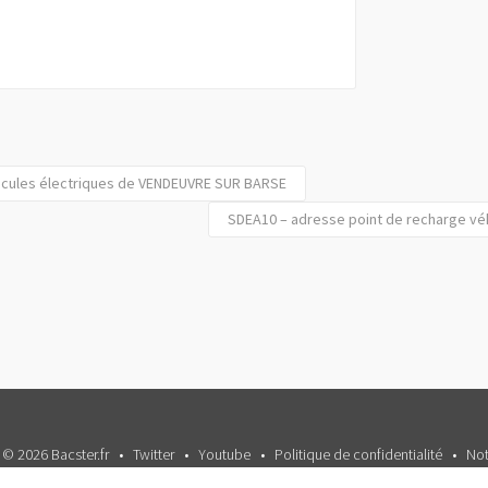
icules électriques de VENDEUVRE SUR BARSE
SDEA10 – adresse point de recharge vé
 © 2026 Bacster.fr
Twitter
Youtube
Politique de confidentialité
Not