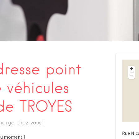
s
resse point
+
−
 véhicules
 de TROYES
harge chez vous !
Rue Nico
s du moment !