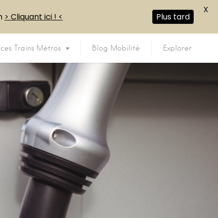
X
en
> Cliquant ici ! <
Plus tard
ices Trains Métros
Blog Mobilité
Explorer