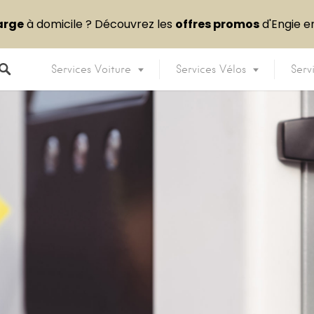
arge
à domicile ? Découvrez les
offres promos
d'Engie 
Services Voiture
Services Vélos
Serv