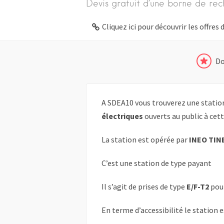
Devis gratuit d’une borne de rec
Cliquez ici pour découvrir les offre
Do
A SDEA10 vous trouverez une statio
électriques
ouverts au public à cet
La station est opérée par
INEO TIN
C’est une station de type payant
Il s’agit de prises de type
E/F-T2
pou
En terme d’accessibilité le station 