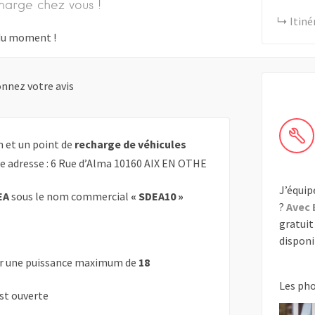
harge chez vous !
Itiné
s du moment !
nnez votre avis
n et un point de
recharge de véhicules
te adresse : 6 Rue d’Alma 10160 AIX EN OTHE
J’équip
EA
sous le nom commercial
« SDEA10 »
?
Avec 
gratuit 
disponib
r une puissance maximum de
18
Les ph
est ouverte