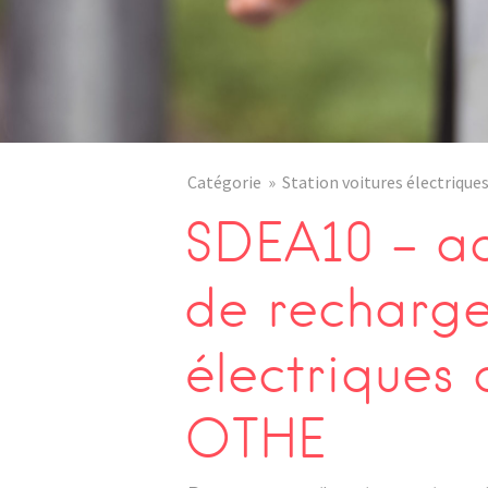
Catégorie
Station voitures électrique
SDEA10 – ad
de recharge
électriques
OTHE