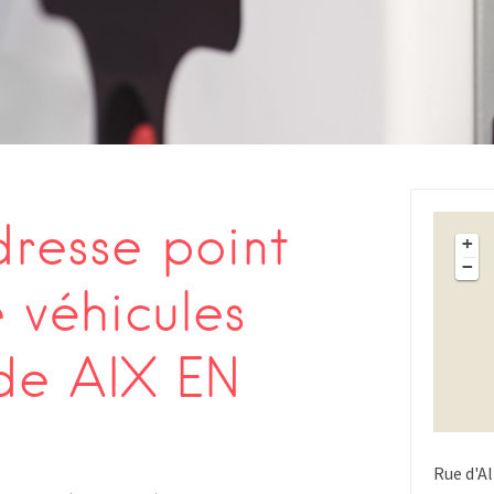
s
resse point
+
−
 véhicules
 de AIX EN
Rue d'A