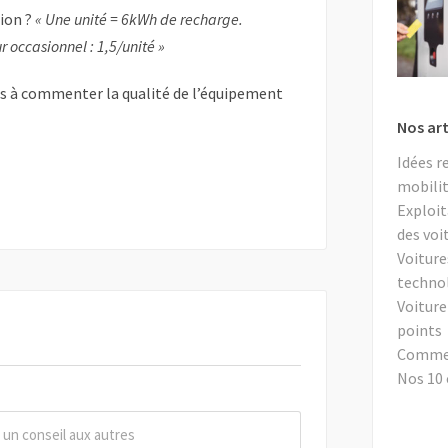
tion ?
« Une unité = 6kWh de recharge.
r occasionnel : 1,5/unité »
as à commenter la qualité de l’équipement
Nos art
Idées r
mobilit
Exploit
des voi
Voiture
techno
Voiture
points
Comment
Nos 10 