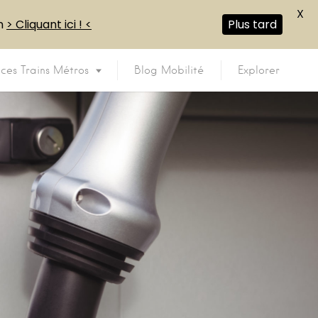
X
en
> Cliquant ici ! <
Plus tard
ices Trains Métros
Blog Mobilité
Explorer