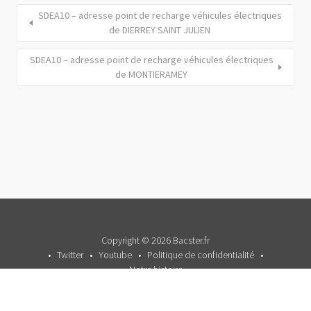
SDEA10 – adresse point de recharge véhicules électriques
de DIERREY SAINT JULIEN
SDEA10 – adresse point de recharge véhicules électriques
de MONTIERAMEY
Copyright © 2026 Bacster.fr
Twitter
Youtube
Politique de confidentialité
Notre histoire