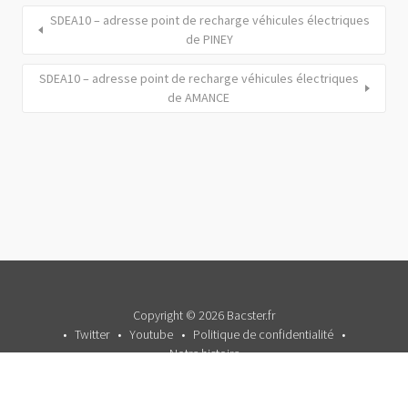
SDEA10 – adresse point de recharge véhicules électriques
de PINEY
SDEA10 – adresse point de recharge véhicules électriques
de AMANCE
Copyright © 2026 Bacster.fr
Twitter
Youtube
Politique de confidentialité
Notre histoire