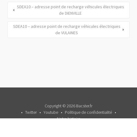
SDEA10 – adresse point de recharge véhicules électriques
de DIENVILLE
SDEA10 – adresse point de recharge véhicules électriques
de VULAINES
Copyright © 2026 Bacster.fr
Twitter
Youtube
Politique de confidentialité
Notre histoire