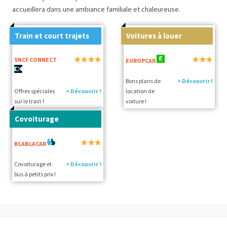
accueillera dans une ambiance familiale et chaleureuse.
Train et court trajets
Voitures à louer
SNCF CONNECT
EUROPCAR
Bons plans de
> Découvrir !
Offres spéciales
> Découvrir !
location de
sur le train !
voiture !
Covoiturage
BLABLACAR
Covoiturage et
> Découvrir !
bus à petits prix !