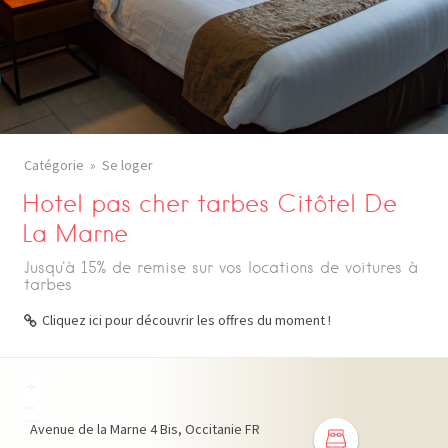
Catégorie
Se loger
Hotel pas cher tarbes Citôtel De
La Marne
Jusqu'à 15% de remise sur vos locations de voitures à
tarbes
Cliquez ici pour découvrir les offres du moment !
+
−
Avenue de la Marne
4 Bis
Occitanie
FR