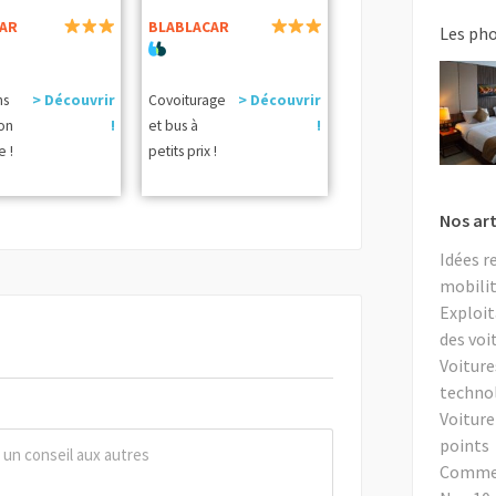
AR
BLABLACAR
Les ph
ns
> Découvrir
Covoiturage
> Découvrir
ion
!
et bus à
!
e !
petits prix !
Nos art
Idées r
mobilit
Exploit
des voi
Voiture
techno
Voiture
points
Comment