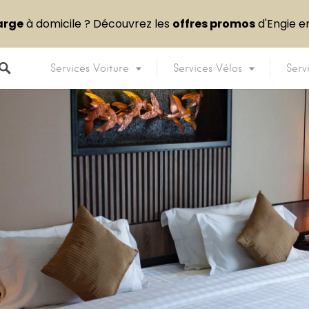
arge
à domicile ? Découvrez les
offres promos
d'Engie 
Services Voiture
Services Vélos
Serv