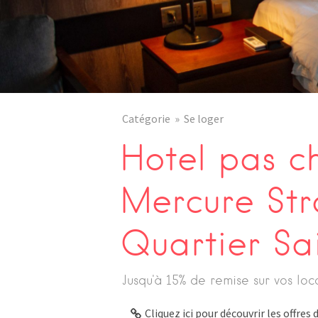
Catégorie
Se loger
Hotel pas c
Mercure Str
Quartier Sa
Jusqu'à 15% de remise sur vos loc
Cliquez ici pour découvrir les offre