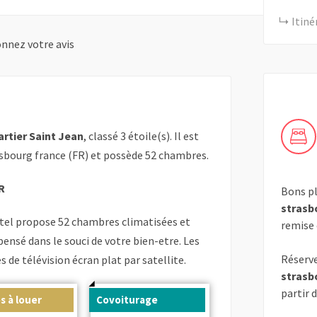
Itiné
nnez votre avis
rtier Saint Jean
, classé 3 étoile(s). Il est
rasbourg france (FR) et possède 52 chambres.
R
Bons pl
strasb
tel propose 52 chambres climatisées et
remise
pensé dans le souci de votre bien-etre. Les
Réserve
e télévision écran plat par satellite.
strasb
partir 
s à louer
Covoiturage