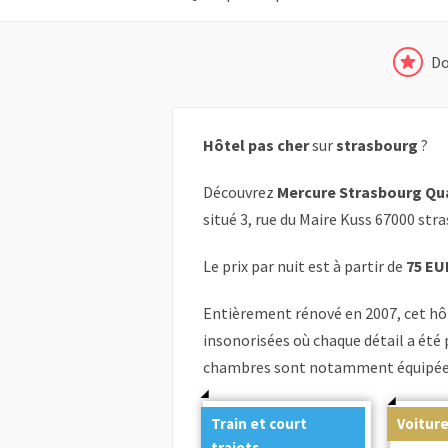
Do
Hôtel pas cher
sur
strasbourg
?
Découvrez
Mercure Strasbourg Qua
situé 3, rue du Maire Kuss 67000 st
Le prix par nuit est à partir de
75 EU
Entièrement rénové en 2007, cet hô
insonorisées où chaque détail a été 
chambres sont notamment équipées d
Train et court
Voiture
trajets