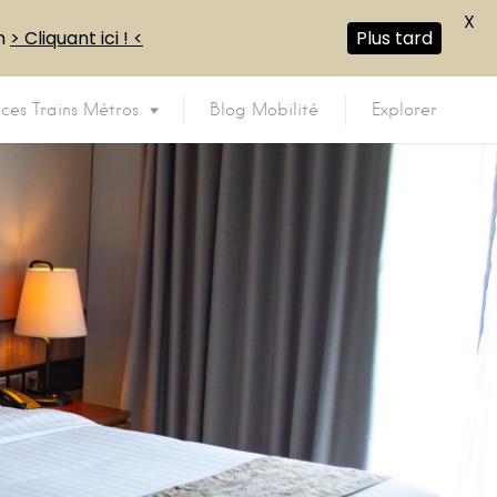
X
en
> Cliquant ici ! <
Plus tard
ices Trains Métros
Blog Mobilité
Explorer