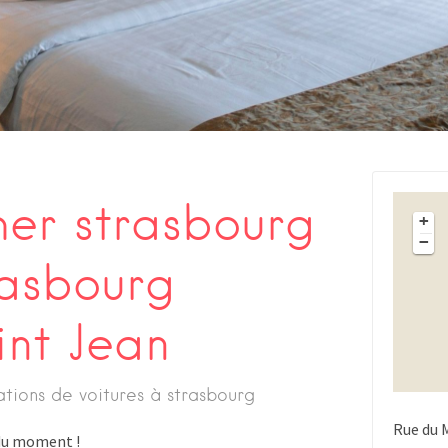
her strasbourg
+
−
asbourg
int Jean
ations de voitures à strasbourg
Rue du 
s du moment !