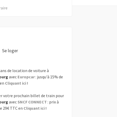
raire
Se loger
ans de location de voiture à
ourg
avec
Europcar
: jusqu'à 15% de
 en
Cliquant ici !
r votre prochain billet de train pour
ourg
avec
SNCF CONNECT
: prix à
de 29€ TTC en
Cliquant ici !