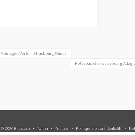
l Montagne Verte – Strasbourg Ouest
Hotel pas cher strasbourg Adagio
 © 2026 Bacster.fr
Twitter
Youtube
Politique de confidentialité
Not