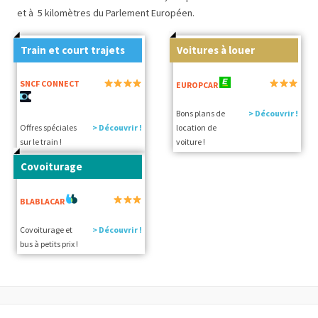
et à 5 kilomètres du Parlement Européen.
Train et court trajets
Voitures à louer
SNCF CONNECT
EUROPCAR
Bons plans de
> Découvrir !
Offres spéciales
> Découvrir !
location de
sur le train !
voiture !
Covoiturage
BLABLACAR
Covoiturage et
> Découvrir !
bus à petits prix !