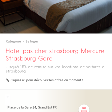
Catégorie
Se loger
Hotel pas cher strasbourg Mercure
Strasbourg Gare
Jusqu'à 15% de remise sur vos locations de voitures à
strasbourg
Cliquez ici pour découvrir les offres du moment !
+
−
Place de la Gare
14
Grand Est
FR