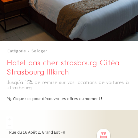
Catégorie
Se loger
Hotel pas cher strasbourg Citéa
Strasbourg Illkirch
Jusqu'à 15% de remise sur vos locations de voitures à
strasbourg
Cliquez ici pour découvrir les offres du moment !
+
−
Rue du 16 Août
2
Grand Est
FR