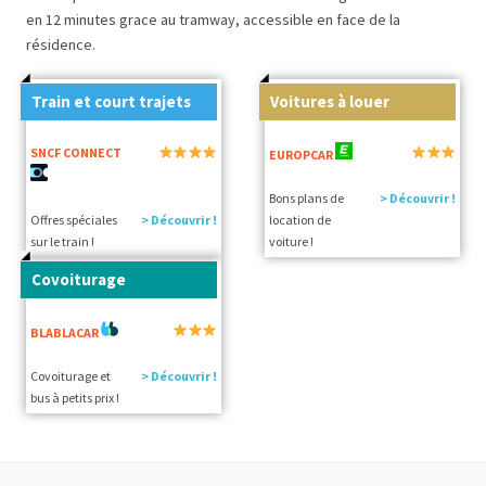
en 12 minutes grace au tramway, accessible en face de la
résidence.
Train et court trajets
Voitures à louer
SNCF CONNECT
EUROPCAR
Bons plans de
> Découvrir !
Offres spéciales
> Découvrir !
location de
sur le train !
voiture !
Covoiturage
BLABLACAR
Covoiturage et
> Découvrir !
bus à petits prix !