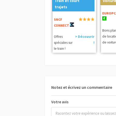
Train et court
Voiture
trajets
EUROPC
SNCF
CONNECT
Bons pla
de locat
Offres
> Découvrir
de voitur
spéciales sur
!
le train !
Notez et écrivez un commentaire
Votre avis