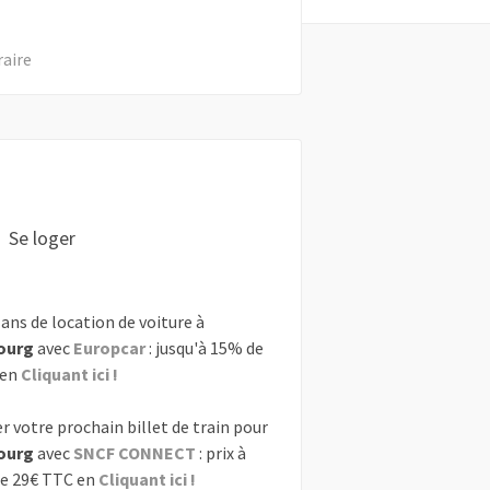
raire
Se loger
ans de location de voiture à
ourg
avec
Europcar
: jusqu'à 15% de
 en
Cliquant ici !
r votre prochain billet de train pour
ourg
avec
SNCF CONNECT
: prix à
de 29€ TTC en
Cliquant ici !