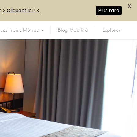
X
en
> Cliquant ici ! <
Plus tard
ices Trains Métros
Blog Mobilité
Explorer