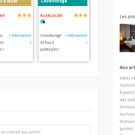
s à louer
Covoiturage
AR
BLABLACAR
Les ph
ns
> Découvrir
Covoiturage
> Découvrir
ion
!
et bus à
!
e !
petits prix !
Nos art
Idées r
mobilit
Exploit
des voi
Voiture
techno
Voiture
points