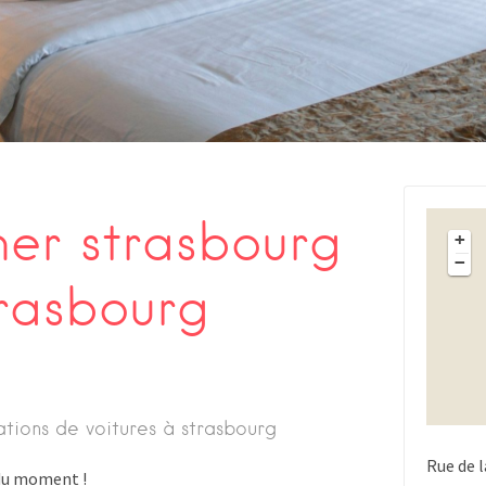
her strasbourg
+
−
trasbourg
ations de voitures à strasbourg
Rue de 
s du moment !