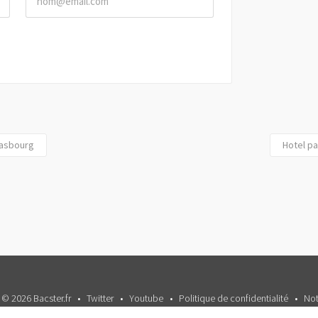
rasbourg
Hotel p
 © 2026 Bacster.fr
Twitter
Youtube
Politique de confidentialité
Not