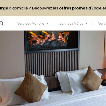
arge
à domicile ? Découvrez les
offres promos
d'Engie 
Services Voiture
Services Vélos
Serv