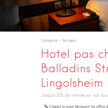
Catégorie
Se loger
Hotel pas c
Balladins S
Lingolsheim
Jusqu'à 15% de remise sur vos loc
Cliquez ici pour découvrir les offre