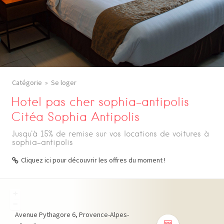
Catégorie
Se loger
Hotel pas cher sophia-antipolis
Citéa Sophia Antipolis
Jusqu'à 15% de remise sur vos locations de voitures à
sophia-antipolis
Cliquez ici pour découvrir les offres du moment !
+
−
Avenue Pythagore
6
Provence-Alpes-