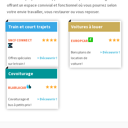
offrant un espace convivial et fonctionnel où vous pourrez selon
votre envie travailler, vous restaurer ou vous reposer.
Train et court trajets
Voitures à louer
SNCF CONNECT
EUROPCAR
Bons plans de
> Découvrir !
Offres spéciales
> Découvrir !
location de
sur le train !
voiture !
Covoiturage
BLABLACAR
Covoiturage et
> Découvrir !
bus à petits prix !