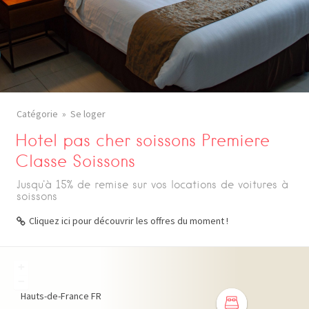
Catégorie
Se loger
Hotel pas cher soissons Premiere
Classe Soissons
Jusqu'à 15% de remise sur vos locations de voitures à
soissons
Cliquez ici pour découvrir les offres du moment !
+
−
Hauts-de-France
FR