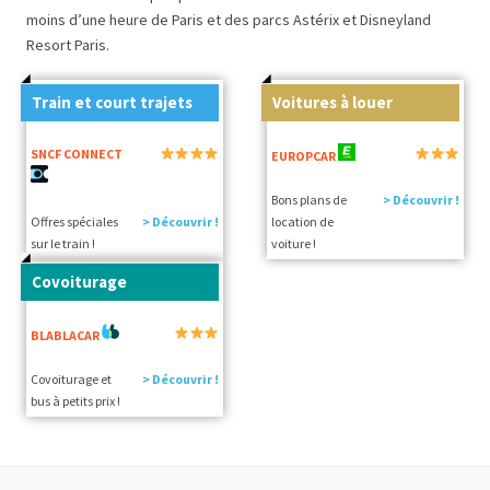
moins d’une heure de Paris et des parcs Astérix et Disneyland
Resort Paris.
Train et court trajets
Voitures à louer
SNCF CONNECT
EUROPCAR
Bons plans de
> Découvrir !
Offres spéciales
> Découvrir !
location de
sur le train !
voiture !
Covoiturage
BLABLACAR
Covoiturage et
> Découvrir !
bus à petits prix !