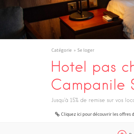
Catégorie
Se loger
Hotel pas ch
Campanile S
Jusqu'à 15% de remise sur vos loc
Cliquez ici pour découvrir les offre