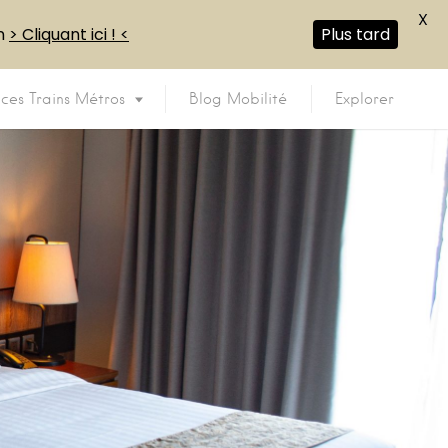
X
en
> Cliquant ici ! <
Plus tard
ices Trains Métros
Blog Mobilité
Explorer