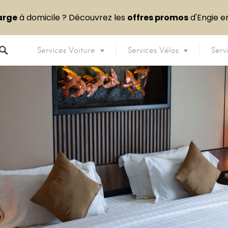
arge
à domicile ? Découvrez les
offres promos
d'Engie 
Services Voiture
Services Vélos
Serv