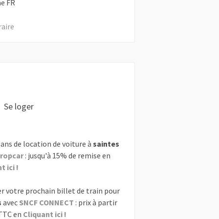
ne
FR
raire
Se loger
ans de location de voiture à
saintes
ropcar
: jusqu'à 15% de remise en
 ici !
r votre prochain billet de train pour
s
avec
SNCF CONNECT
: prix à partir
 TTC en
Cliquant ici !