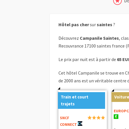
Do
Hôtel pas cher
sur
saintes
?
Découvrez
Campanile Saintes
, cla
Recouvrance 17100 saintes france (
Le prix par nuit est à partir de
65 EU
Cet hôtel Campanile se trouve en Cha
de 2000 ans est un véritable centre 
Train et court
Voiture
trajets
EUROPC
SNCF
CONNECT