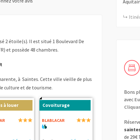
nnez votre avis
Aquitai
Itiné
ssé 2 étoile(s). Il est situé 1 Boulevard De
FR) et possède 48 chambres.
R
rente, à Saintes. Cette ville vieille de plus
de culture et de tourisme.
Bons pl
avec
Eu
s à louer
Covoiturage
Cliquant
AR
BLABLACAR
Réserve
sainte
de 29€