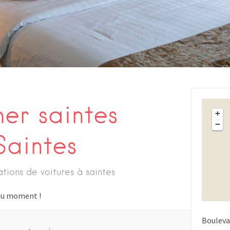
er saintes
+
−
aintes
ations de voitures à saintes
s du moment !
Bouleva