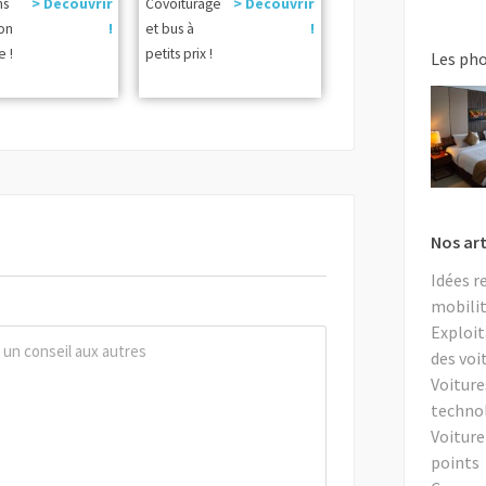
ns
> Découvrir
Covoiturage
> Découvrir
ion
!
et bus à
!
e !
petits prix !
Les ph
Nos art
Idées r
mobilit
Exploit
des voi
Voiture
techno
Voiture
points