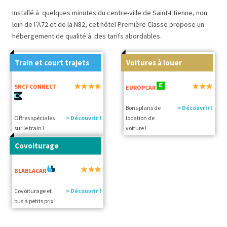
Installé à quelques minutes du centre-ville de Saint-Etienne, non
loin de l’A72 et de la N82, cet hôtel Première Classe propose un
hébergement de qualité à des tarifs abordables.
Train et court trajets
Voitures à louer
SNCF CONNECT
EUROPCAR
Bons plans de
> Découvrir !
Offres spéciales
> Découvrir !
location de
sur le train !
voiture !
Covoiturage
BLABLACAR
Covoiturage et
> Découvrir !
bus à petits prix !