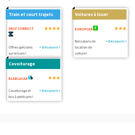
Train et court trajets
Voitures à louer
SNCF CONNECT
EUROPCAR
Bons plans de
> Découvrir !
Offres spéciales
> Découvrir !
location de
sur le train !
voiture !
Covoiturage
BLABLACAR
Covoiturage et
> Découvrir !
bus à petits prix !