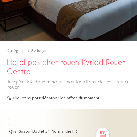
Catégorie
Se loger
Hotel pas cher rouen Kyriad Rouen
Centre
Jusqu'à 15% de remise sur vos locations de voitures à
rouen
Cliquez ici pour découvrir les offres du moment !
+
−
Quai Gaston Boulet
14
Normandie
FR