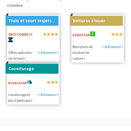
croisière.
Train et court trajets
Voitures à louer
SNCF CONNECT
EUROPCAR
Bons plans de
> Découvrir !
Offres spéciales
> Découvrir !
location de
sur le train !
voiture !
Covoiturage
BLABLACAR
Covoiturage et
> Découvrir !
bus à petits prix !