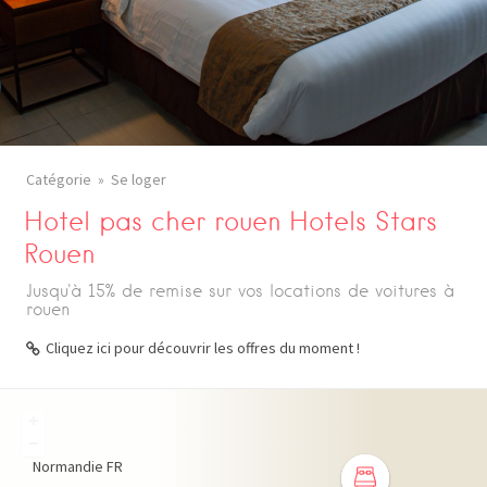
Catégorie
Se loger
Hotel pas cher rouen Hotels Stars
Rouen
Jusqu'à 15% de remise sur vos locations de voitures à
rouen
Cliquez ici pour découvrir les offres du moment !
+
−
Normandie
FR