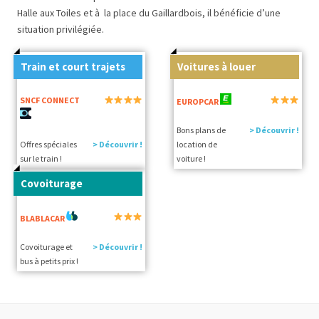
Halle aux Toiles et à la place du Gaillardbois, il bénéficie d’une
situation privilégiée.
Train et court trajets
Voitures à louer
SNCF CONNECT
EUROPCAR
Bons plans de
> Découvrir !
Offres spéciales
> Découvrir !
location de
sur le train !
voiture !
Covoiturage
BLABLACAR
Covoiturage et
> Découvrir !
bus à petits prix !