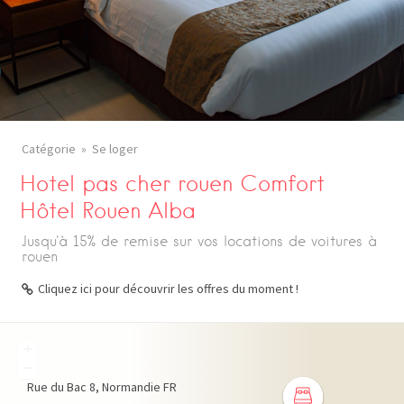
Catégorie
Se loger
Hotel pas cher rouen Comfort
Hôtel Rouen Alba
Jusqu'à 15% de remise sur vos locations de voitures à
rouen
Cliquez ici pour découvrir les offres du moment !
+
−
Rue du Bac
8
Normandie
FR