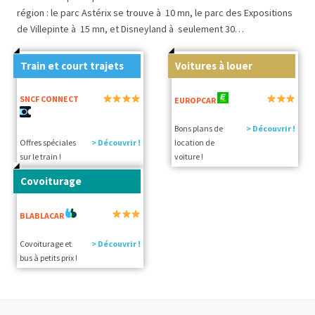
région : le parc Astérix se trouve à 10 mn, le parc des Expositions
de Villepinte à 15 mn, et Disneyland à seulement 30…
Train et court trajets
Voitures à louer
SNCF CONNECT
EUROPCAR
Bons plans de
> Découvrir !
Offres spéciales
> Découvrir !
location de
sur le train !
voiture !
Covoiturage
BLABLACAR
Covoiturage et
> Découvrir !
bus à petits prix !