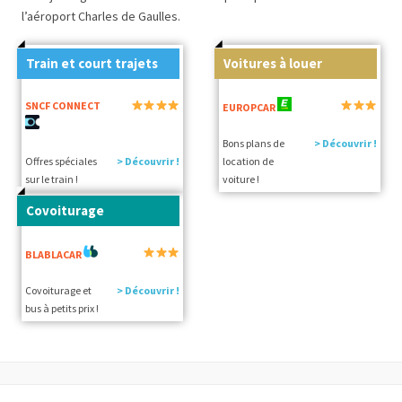
l’aéroport Charles de Gaulles.
Train et court trajets
Voitures à louer
SNCF CONNECT
EUROPCAR
Bons plans de
> Découvrir !
Offres spéciales
> Découvrir !
location de
sur le train !
voiture !
Covoiturage
BLABLACAR
Covoiturage et
> Découvrir !
bus à petits prix !