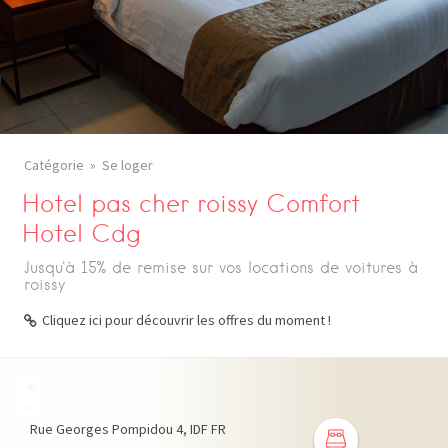
Catégorie
Se loger
Hotel pas cher roissy Comfort
Hotel Cdg
Jusqu'à 15% de remise sur vos locations de voitures à
roissy
Cliquez ici pour découvrir les offres du moment !
+
−
Rue Georges Pompidou
4
IDF
FR