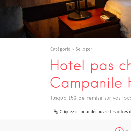
Catégorie
Se loger
Hotel pas ch
Campanile H
Jusqu'à 15% de remise sur vos loc
Cliquez ici pour découvrir les offre