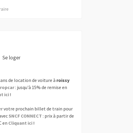
raire
Se loger
ans de location de voiture à
roissy
ropcar
: jusqu'à 15% de remise en
 ici !
r votre prochain billet de train pour
avec
SNCF CONNECT
: prix à partir de
C en
Cliquant ici !