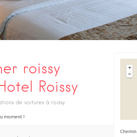
er roissy
+
−
otel Roissy
ations de voitures à roissy
s du moment !
Chemin 