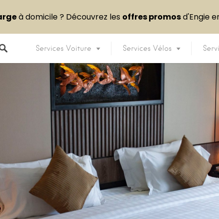
arge
à domicile ? Découvrez les
offres promos
d'Engie 
Services Voiture
Services Vélos
Serv