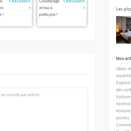
ns
> Découvrir
Covoiturage
> Découvrir
ion
!
et bus à
!
Les ph
e !
petits prix !
Nos art
Idées r
mobilit
Exploit
des voi
Voiture
techno
Voiture
points
Comment