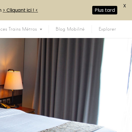
X
en
> Cliquant ici ! <
Plus tard
ices Trains Métros
Blog Mobilité
Explorer