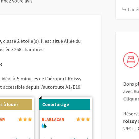
nnez votre avis
Itiné
y
, classé 2 étoile(s). Il est situé Allée du
possède 268 chambres.
R
idéal à 5 minutes de l’aéroport Roissy
Bons pl
nt accessible depuis l’autoroute A1/E19.
avec
Eu
Cliquant
s à louer
Covoiturage
Réserve
AR
BLABLACAR
roissy
29€ TT