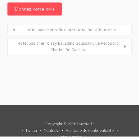
Hotel pas cher rodez Inter-Hotel De La Tour Maje
Hotel pas cher roissy Balladins Goussainville Aéroport
Charles De Gaulles
Copyright © 2026 Bacster.fr
Twitter
Youtube
Politique de confidentialité
Notre histoire