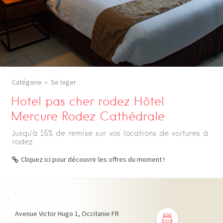
Catégorie
Se loger
Hotel pas cher rodez Hôtel
Mercure Rodez Cathédrale
Jusqu'à 15% de remise sur vos locations de voitures à
rodez
Cliquez ici pour découvrir les offres du moment !
+
−
Avenue Victor Hugo
1
Occitanie
FR