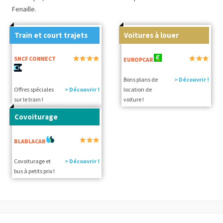
Fenaille.
Train et court trajets
Voitures à louer
SNCF CONNECT
EUROPCAR
Bons plans de
> Découvrir !
Offres spéciales
> Découvrir !
location de
sur le train !
voiture !
Covoiturage
BLABLACAR
Covoiturage et
> Découvrir !
bus à petits prix !