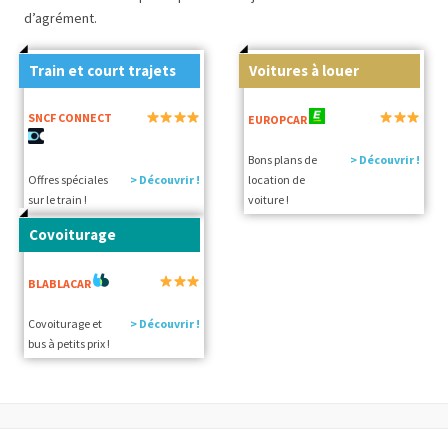
d’agrément.
Train et court trajets
Voitures à louer
SNCF CONNECT
EUROPCAR
Bons plans de
> Découvrir !
Offres spéciales
> Découvrir !
location de
sur le train !
voiture !
Covoiturage
BLABLACAR
Covoiturage et
> Découvrir !
bus à petits prix !