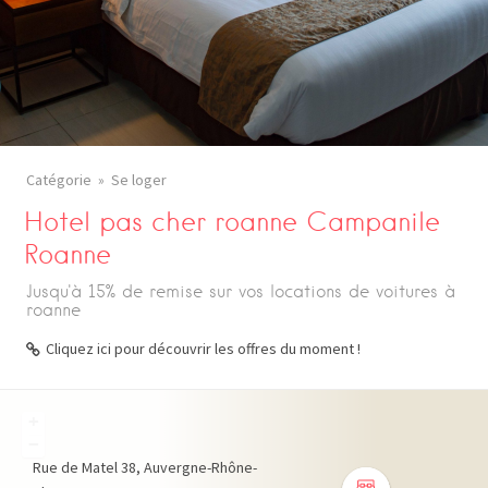
Catégorie
Se loger
Hotel pas cher roanne Campanile
Roanne
Jusqu'à 15% de remise sur vos locations de voitures à
roanne
Cliquez ici pour découvrir les offres du moment !
+
−
Rue de Matel
38
Auvergne-Rhône-