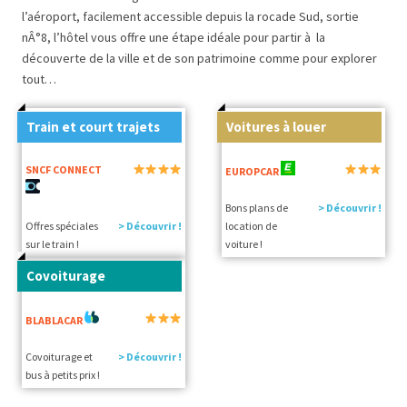
l’aéroport, facilement accessible depuis la rocade Sud, sortie
nÂ°8, l’hôtel vous offre une étape idéale pour partir à la
découverte de la ville et de son patrimoine comme pour explorer
tout…
Train et court trajets
Voitures à louer
SNCF CONNECT
EUROPCAR
Bons plans de
> Découvrir !
Offres spéciales
> Découvrir !
location de
sur le train !
voiture !
Covoiturage
BLABLACAR
Covoiturage et
> Découvrir !
bus à petits prix !