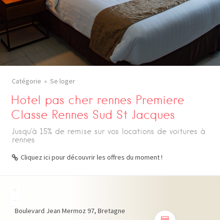
Catégorie
Se loger
Hotel pas cher rennes Premiere
Classe Rennes Sud St Jacques
Jusqu'à 15% de remise sur vos locations de voitures à
rennes
Cliquez ici pour découvrir les offres du moment !
+
−
Boulevard Jean Mermoz
97
Bretagne