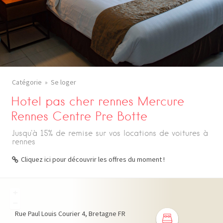
Catégorie
Se loger
Hotel pas cher rennes Mercure
Rennes Centre Pre Botte
Jusqu'à 15% de remise sur vos locations de voitures à
rennes
Cliquez ici pour découvrir les offres du moment !
+
−
Rue Paul Louis Courier
4
Bretagne
FR