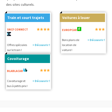
des sites culturels.
Train et court trajets
Voitures à louer
SNCF CONNECT
EUROPCAR
Bons plans de
> Découvrir !
Offres spéciales
> Découvrir !
location de
sur le train !
voiture !
Covoiturage
BLABLACAR
Covoiturage et
> Découvrir !
bus à petits prix !