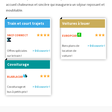
accueil chaleureux et sincère qui inaugurera un séjour reposant et
inoubliable.
Train et court trajets
Voitures à louer
SNCF CONNECT
EUROPCAR
Bons plans de
> Découvrir !
Offres spéciales
> Découvrir !
location de
sur le train !
voiture !
Covoiturage
BLABLACAR
Covoiturage et
> Découvrir !
bus à petits prix !