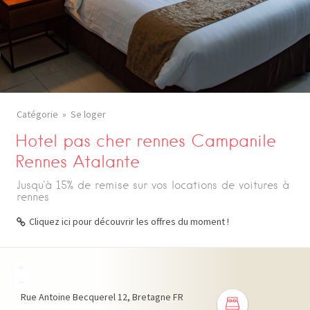
Catégorie
Se loger
Hotel pas cher rennes Campanile
Rennes Atalante
Jusqu'à 15% de remise sur vos locations de voitures à
rennes
Cliquez ici pour découvrir les offres du moment !
+
−
Rue Antoine Becquerel
12
Bretagne
FR