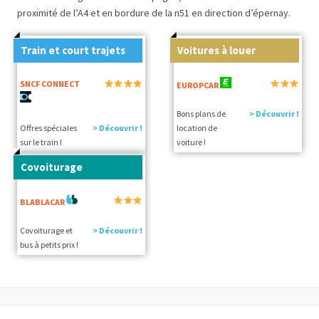
proximité de l’A4 et en bordure de la n51 en direction d’épernay.
Train et court trajets
Voitures à louer
SNCF CONNECT
EUROPCAR
Bons plans de
> Découvrir !
Offres spéciales
> Découvrir !
location de
sur le train !
voiture !
Covoiturage
BLABLACAR
Covoiturage et
> Découvrir !
bus à petits prix !