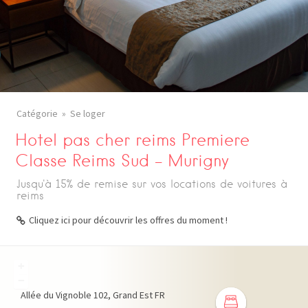
Catégorie
Se loger
Hotel pas cher reims Premiere
Classe Reims Sud – Murigny
Jusqu'à 15% de remise sur vos locations de voitures à
reims
Cliquez ici pour découvrir les offres du moment !
+
−
Allée du Vignoble
102
Grand Est
FR