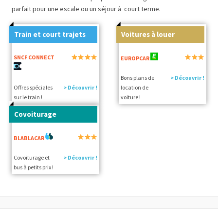
parfait pour une escale ou un séjour à court terme.
Train et court trajets
Voitures à louer
SNCF CONNECT
EUROPCAR
Bons plans de
> Découvrir !
Offres spéciales
> Découvrir !
location de
sur le train !
voiture !
Covoiturage
BLABLACAR
Covoiturage et
> Découvrir !
bus à petits prix !