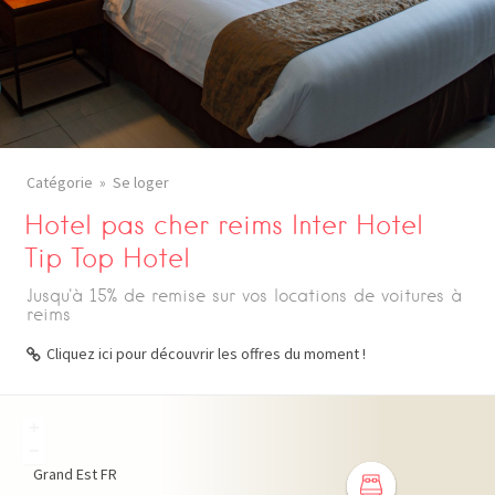
Catégorie
Se loger
Hotel pas cher reims Inter Hotel
Tip Top Hotel
Jusqu'à 15% de remise sur vos locations de voitures à
reims
Cliquez ici pour découvrir les offres du moment !
+
−
Grand Est
FR