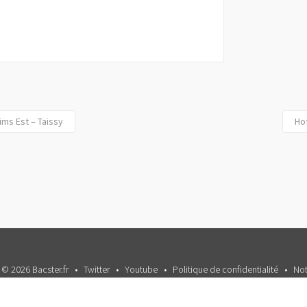
ms Est – Taissy
Ho
 © 2026 Bacster.fr
Twitter
Youtube
Politique de confidentialité
Not