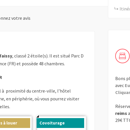
Itiné
nnez votre avis
Taissy
, classé 2 étoile(s). Il est situé Parc D
ance (FR) et possède 48 chambres.
R
Bons pl
avec
Eu
à proximité du centre-ville, l’hôtel
Cliquant
, en périphérie, où vous pourrez visiter
Réserve
elles.
reims
a
29€ TT
s à louer
Covoiturage