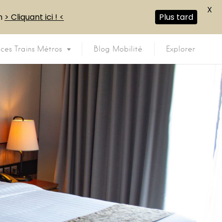
X
en
> Cliquant ici ! <
Plus tard
ices Trains Métros
Blog Mobilité
Explorer