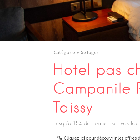
Catégorie
Se loger
Hotel pas c
Campanile R
Taissy
Jusqu'à 15% de remise sur vos loc
Cliquez ici pour découvrir les offre