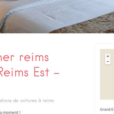
her reims
+
−
eims Est –
ations de voitures à reims
Grand E
s du moment !