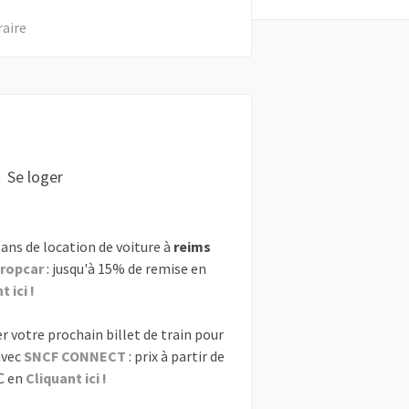
raire
Se loger
ans de location de voiture à
reims
ropcar
: jusqu'à 15% de remise en
 ici !
r votre prochain billet de train pour
vec
SNCF CONNECT
: prix à partir de
C en
Cliquant ici !