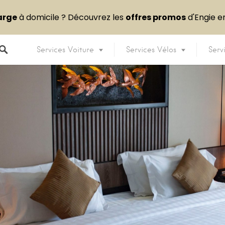
arge
à domicile ? Découvrez les
offres promos
d'Engie 
Services Voiture
Services Vélos
Serv