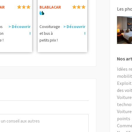
AR
BLABLACAR
Les ph
ns
> Découvrir
Covoiturage
> Découvrir
ion
!
et bus à
!
e !
petits prix !
Nos art
Idées r
mobilit
Exploit
des voi
Voiture
techno
Voiture
points
Comment