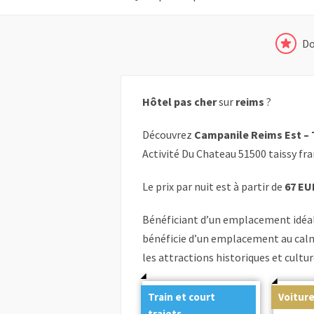
Do
Hôtel pas cher
sur
reims
?
Découvrez
Campanile Reims Est – 
Activité Du Chateau 51500 taissy fr
Le prix par nuit est à partir de
67 EU
Bénéficiant d’un emplacement idéal 
bénéficie d’un emplacement au calme
les attractions historiques et cultur
Train et court
Voiture
trajets