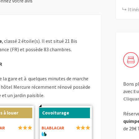
nnez votre avis
Itiné
e
, classé 2 étoile(s). Il est situé 21 Bis
ance (FR) et possède 83 chambres.
R
de la gare et à quelques minutes de marche
Bons pl
et hôtel Mercure récemment rénové possède
avec
Eu
et un jardin paisible.
Cliquant
s à louer
Covoiturage
Réserve
quimp
AR
BLABLACAR
de 29€