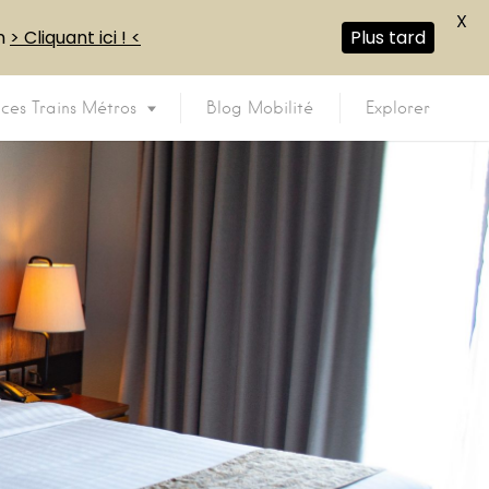
X
en
> Cliquant ici ! <
Plus tard
ices Trains Métros
Blog Mobilité
Explorer