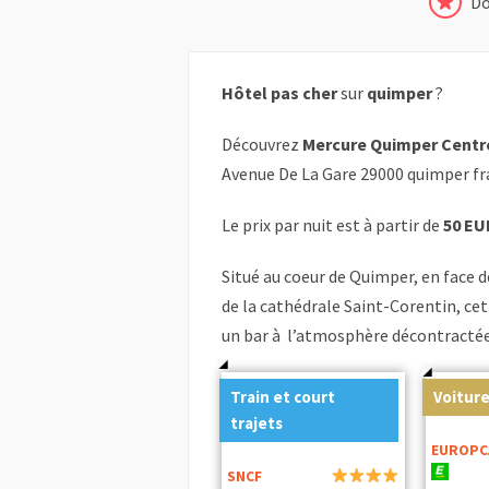
Do
Hôtel pas cher
sur
quimper
?
Découvrez
Mercure Quimper Centr
Avenue De La Gare 29000 quimper fr
Le prix par nuit est à partir de
50 EU
Situé au coeur de Quimper, en face 
de la cathédrale Saint-Corentin, c
un bar à l’atmosphère décontractée 
Train et court
Voiture
trajets
EUROPC
SNCF