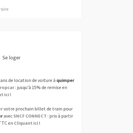
raire
Se loger
ans de location de voiture à
quimper
ropcar
: jusqu'à 15% de remise en
 ici !
r votre prochain billet de train pour
er
avec
SNCF CONNECT
: prix à partir
 TTC en
Cliquant ici !