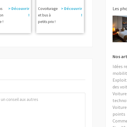
Les ph
ns
> Découvrir
Covoiturage
> Découvrir
ion
!
et bus à
!
e !
petits prix !
Nos art
Idées r
mobilit
Exploit
des voi
Voiture
techno
Voiture
points
Comment