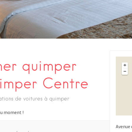
her quimper
+
−
imper Centre
cations de voitures à quimper
s du moment !
Avenue 