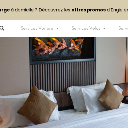
arge
à domicile ? Découvrez les
offres promos
d'Engie 
Services Voiture
Services Vélos
Serv