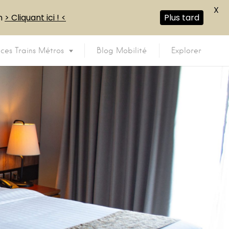
X
en
> Cliquant ici ! <
Plus tard
ices Trains Métros
Blog Mobilité
Explorer