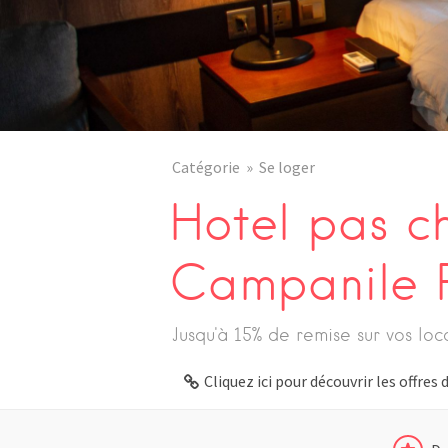
Catégorie
Se loger
Hotel pas ch
Campanile P
Jusqu'à 15% de remise sur vos loc
Cliquez ici pour découvrir les offre