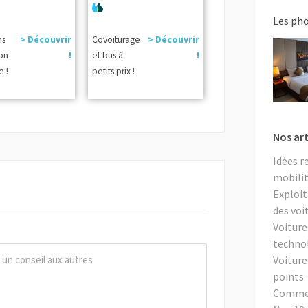
Les ph
ns
> Découvrir
Covoiturage
> Découvrir
ion
!
et bus à
!
e !
petits prix !
Nos art
Idées r
mobilit
Exploit
des voi
Voiture
techno
Voiture
points
Comment