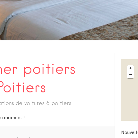
er poitiers
+
−
oitiers
ations de voitures à poitiers
s du moment !
Nouvell