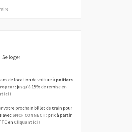
raire
Se loger
ans de location de voiture à
poitiers
ropcar
: jusqu'à 15% de remise en
 ici !
r votre prochain billet de train pour
s
avec
SNCF CONNECT
: prix à partir
 TTC en
Cliquant ici !