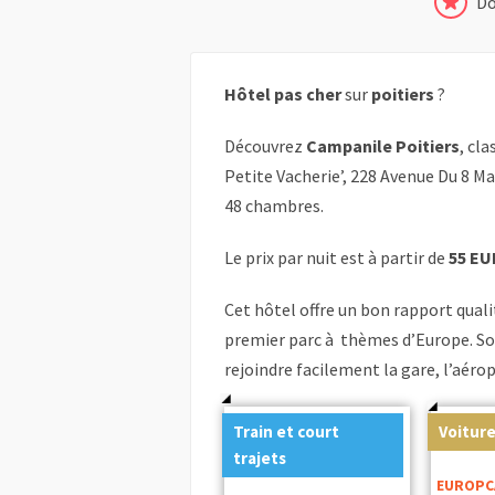
Do
Hôtel pas cher
sur
poitiers
?
Découvrez
Campanile Poitiers
, cla
Petite Vacherie’, 228 Avenue Du 8 Ma
48 chambres.
Le prix par nuit est à partir de
55 EU
Cet hôtel offre un bon rapport quali
premier parc à thèmes d’Europe. 
rejoindre facilement la gare, l’aérop
Train et court
Voiture
trajets
EUROPC