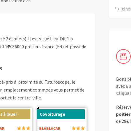
nnez votre avis
Itiné
ssé 2 étoile(s). Il est situé Lieu-Dit ‘La
i 1945 86000 poitiers france (FR) et possède
R
Bons pl
té-prix à proximité du Futuroscope, le
avec
Eu
Son emplacement commode vous permet de
Cliquant
ort et le centre-ville.
Réserve
poitier
s à louer
Covoiturage
de 29€
AR
BLABLACAR