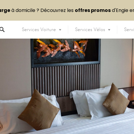
arge
à domicile ? Découvrez les
offres promos
d'Engie 
Services Voiture
Services Vélos
Serv