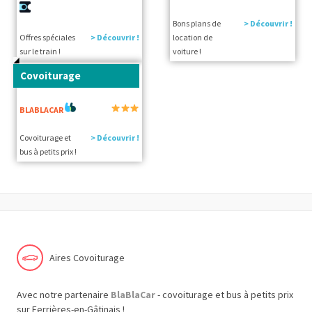
Bons plans de
> Découvrir !
Offres spéciales
> Découvrir !
location de
sur le train !
voiture !
Covoiturage
BLABLACAR
Covoiturage et
> Découvrir !
bus à petits prix !
Aires Covoiturage
Avec notre partenaire
BlaBlaCar
- covoiturage et bus à petits prix
sur Ferrières-en-Gâtinais !