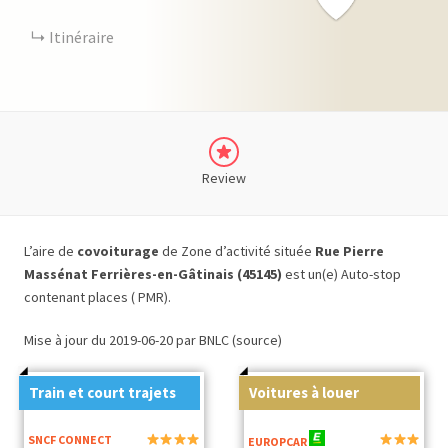
Itinéraire
Review
L’aire de
covoiturage
de Zone d’activité située
Rue Pierre
Massénat Ferrières-en-Gâtinais (45145)
est un(e) Auto-stop
contenant places ( PMR).
Mise à jour du 2019-06-20 par BNLC (source)
Train et court trajets
Voitures à louer
SNCF CONNECT
EUROPCAR