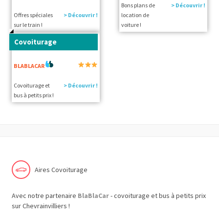
Bons plans de
> Découvrir !
Offres spéciales
> Découvrir !
location de
sur le train !
voiture !
Covoiturage
BLABLACAR
Covoiturage et
> Découvrir !
bus à petits prix !
Aires Covoiturage
Avec notre partenaire
BlaBlaCar
- covoiturage et bus à petits prix
sur Chevrainvilliers !