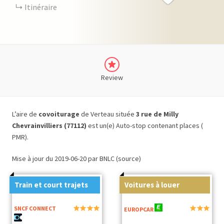
Itinéraire
Review
L’aire de
covoiturage
de Verteau située
3 rue de Milly
Chevrainvilliers (77112)
est un(e) Auto-stop contenant places (
PMR).
Mise à jour du 2019-06-20 par BNLC (source)
Train et court trajets
Voitures à louer
SNCF CONNECT
EUROPCAR