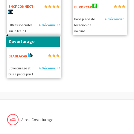
SNCF CONNECT
EUROPCAR
Bons plans de
> Découvrir !
Offres spéciales
> Découvrir !
location de
sur le train !
voiture !
Covoiturage
BLABLACAR
Covoiturage et
> Découvrir !
bus à petits prix !
Aires Covoiturage