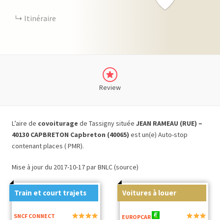
Itinéraire
Review
L’aire de
covoiturage
de Tassigny située
JEAN RAMEAU (RUE) –
40130 CAPBRETON Capbreton (40065)
est un(e) Auto-stop
contenant places ( PMR).
Mise à jour du 2017-10-17 par BNLC (source)
Train et court trajets
Voitures à louer
SNCF CONNECT
EUROPCAR