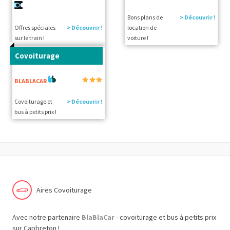
Bons plans de
> Découvrir !
Offres spéciales
> Découvrir !
location de
sur le train !
voiture !
Covoiturage
BLABLACAR
Covoiturage et
> Découvrir !
bus à petits prix !
Aires Covoiturage
Avec notre partenaire
BlaBlaCar
- covoiturage et bus à petits prix
sur Capbreton !