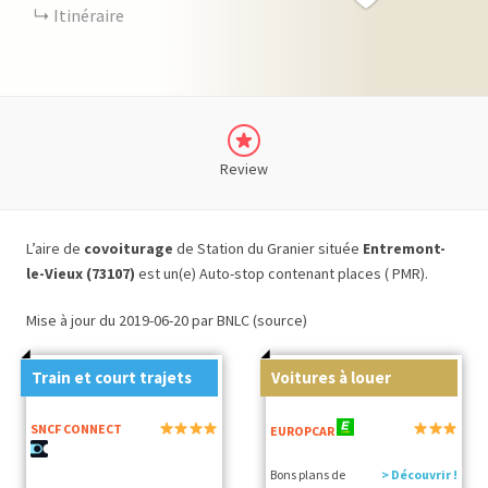
Itinéraire
Review
L’aire de
covoiturage
de Station du Granier située
Entremont-
le-Vieux (73107)
est un(e) Auto-stop contenant places ( PMR).
Mise à jour du 2019-06-20 par BNLC (source)
Train et court trajets
Voitures à louer
SNCF CONNECT
EUROPCAR
Bons plans de
> Découvrir !