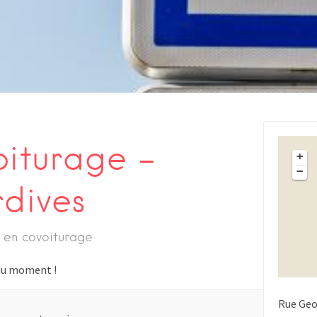
oiturage –
+
−
dives
 en covoiturage
s du moment !
Rue Geo