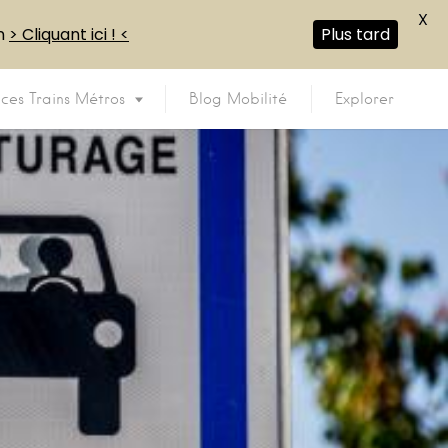
X
en
> Cliquant ici ! <
Plus tard
ices Trains Métros
Blog Mobilité
Explorer