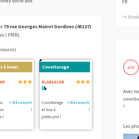
nnez votre avis
FR
Itiné
ée
79 rue Georges Mairot Dordives (45127)
es ( PMR).
(source)
s à louer
Covoiturage
AR
BLABLACAR
Avec no
covoitu
ns
> Découvrir
Covoiturage
> Découvrir
!
ion
!
et bus à
!
e !
petits prix !
Les ph