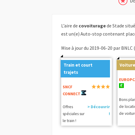
Do
L’aire de
covoiturage
de Stade situ
est un(e) Auto-stop contenant plac
Mise à jour du 2019-06-20 par BNLC 
Train et court
Voiture
trajets
EUROPC
SNCF
CONNECT
Bons pla
de locat
Offres
> Découvrir
de voitur
spéciales sur
!
le train !