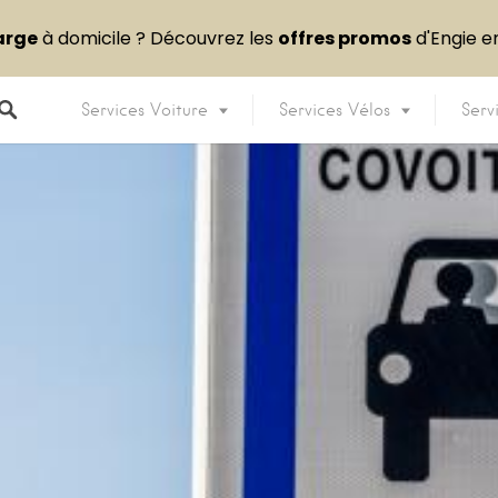
arge
à domicile ? Découvrez les
offres promos
d'Engie 
Services Voiture
Services Vélos
Serv