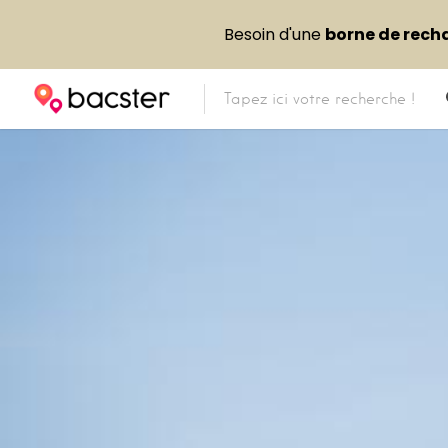
Besoin d'une
borne de rech