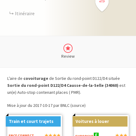
Itinéraire
Review
L’aire de
covoiturage
de Sortie du rond-point D122/D4 située
Sortie du rond-point D122/D4 Causse-de-la-Selle (34060)
est
un(e) Auto-stop contenant places ( PMR).
Mise à jour du 2017-10-17 par BNLC (source)
Train et court trajets
Voitures à louer
SNCF CONNECT