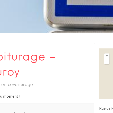
oiturage –
+
−
uroy
 en covoiturage
s du moment !
Rue de 