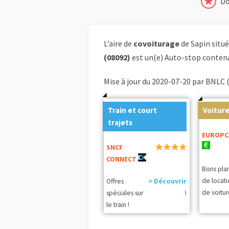
Do
L’aire de
covoiturage
de Sapin situ
(08092)
est un(e) Auto-stop contena
Mise à jour du 2020-07-20 par BNLC 
Train et court
Voiture
trajets
EUROPC
SNCF
CONNECT
Bons pla
de locat
Offres
> Découvrir
de voitur
spéciales sur
!
le train !