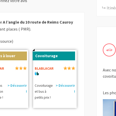
nnez votre avis
Itiné
ée
A l’angle du 10 route de Reims Cauroy
nt places ( PMR).
(source)
s à louer
Covoiturage
AR
BLABLACAR
Avec no
covoitu
ns
> Découvrir
Covoiturage
> Découvrir
ion
!
et bus à
!
Les ph
e !
petits prix !