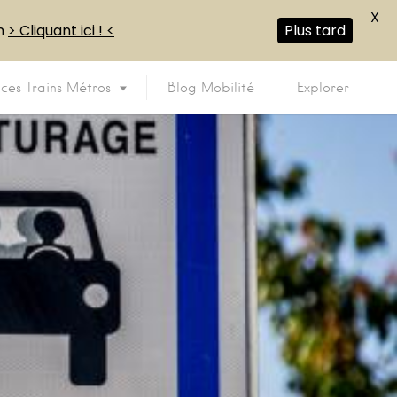
X
en
> Cliquant ici ! <
Plus tard
ices Trains Métros
Blog Mobilité
Explorer