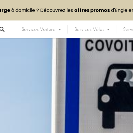
arge
à domicile ? Découvrez les
offres promos
d'Engie 
Services Voiture
Services Vélos
Serv