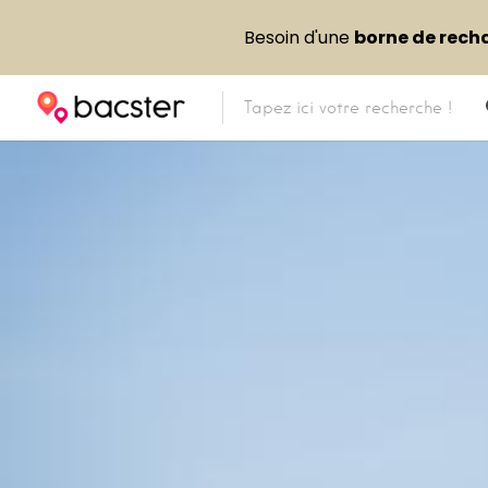
Besoin d'une
borne de rech