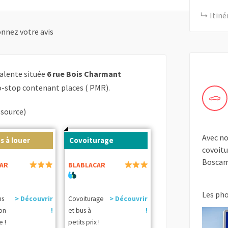
Itiné
nnez votre avis
valente située
6 rue Bois Charmant
o-stop contenant places ( PMR).
(source)
Avec no
s à louer
Covoiturage
covoitu
Boscam
AR
BLABLACAR
Les ph
ns
> Découvrir
Covoiturage
> Découvrir
ion
!
et bus à
!
e !
petits prix !