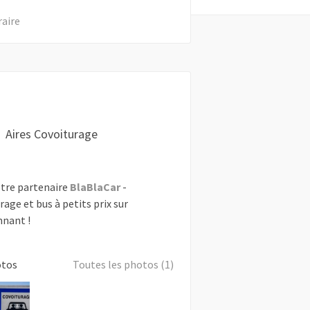
raire
Aires Covoiturage
tre partenaire
BlaBlaCar
-
rage et bus à petits prix sur
nant !
otos
Toutes les photos (1)