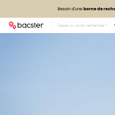
Besoin d'une
borne de rech