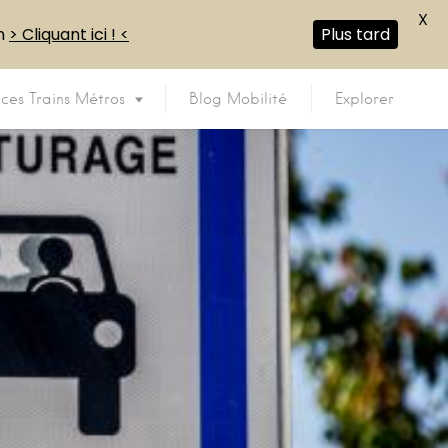
X
en
> Cliquant ici ! <
Plus tard
ices Trains Métros
Blog Mobilité
Explorer