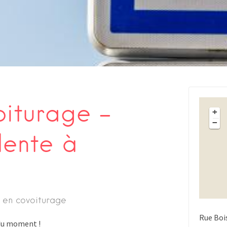
oiturage –
+
−
lente à
 en covoiturage
Rue Boi
s du moment !