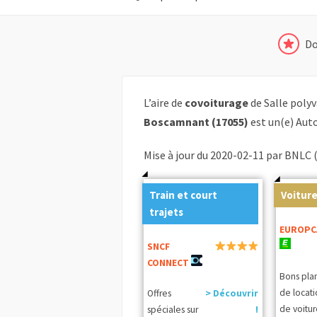
Do
L’aire de
covoiturage
de Salle poly
Boscamnant (17055)
est un(e) Aut
Mise à jour du 2020-02-11 par BNLC 
Train et court
Voiture
trajets
EUROPC
SNCF
CONNECT
Bons pla
de locat
Offres
> Découvrir
de voitur
spéciales sur
!