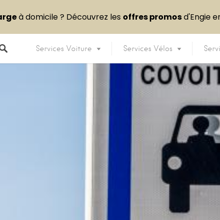
arge
à domicile ? Découvrez les
offres promos
d'Engie 
Services Voiture
Services Vélos
Serv