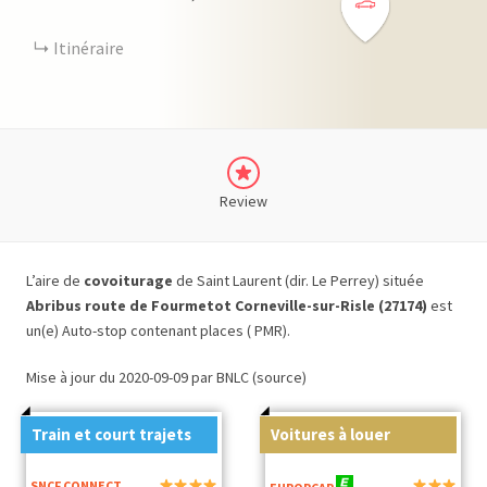
Itinéraire
Review
L’aire de
covoiturage
de Saint Laurent (dir. Le Perrey) située
Abribus route de Fourmetot Corneville-sur-Risle (27174)
est
un(e) Auto-stop contenant places ( PMR).
Mise à jour du 2020-09-09 par BNLC (source)
Train et court trajets
Voitures à louer
SNCF CONNECT