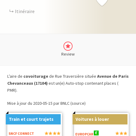
Itinéraire
Review
L’aire de
covoiturage
de Rue Traversière située
Avenue de Paris
Chevanceaux (17104)
est un(e) Auto-stop contenant places (
PMR).
Mise à jour du 2020-05-15 par BNLC (source)
Train et court trajets
Voitures à louer
SNCF CONNECT
EUROPCAR