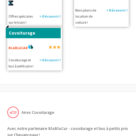
Bons plans de
> Découvrir !
Offres spéciales
> Découvrir !
location de
sur le train !
voiture !
Covoiturage
BLABLACAR
Covoiturage et
> Découvrir !
bus à petits prix !
Aires Covoiturage
Avec notre partenaire
BlaBlaCar
- covoiturage et bus à petits prix
sur Chevanceaux !