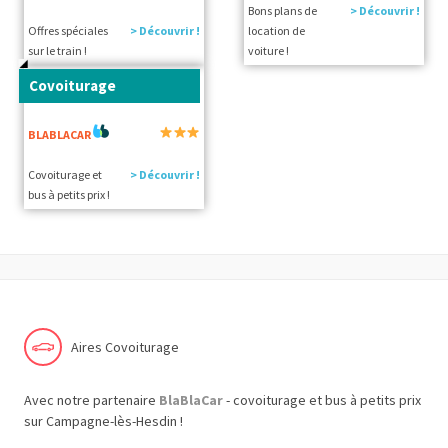
Bons plans de
> Découvrir !
Offres spéciales
> Découvrir !
location de
sur le train !
voiture !
Covoiturage
BLABLACAR
Covoiturage et
> Découvrir !
bus à petits prix !
Aires Covoiturage
Avec notre partenaire
BlaBlaCar
- covoiturage et bus à petits prix
sur Campagne-lès-Hesdin !