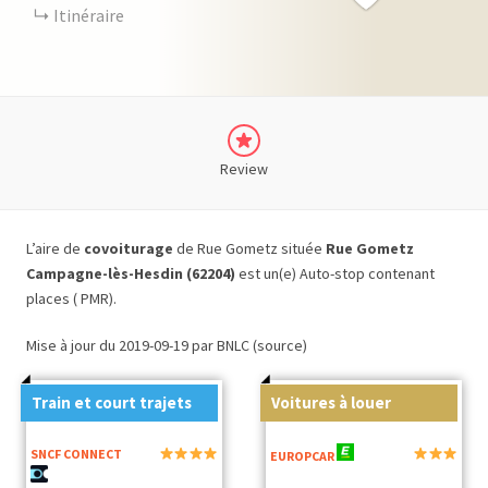
Itinéraire
Review
L’aire de
covoiturage
de Rue Gometz située
Rue Gometz
Campagne-lès-Hesdin (62204)
est un(e) Auto-stop contenant
places ( PMR).
Mise à jour du 2019-09-19 par BNLC (source)
Train et court trajets
Voitures à louer
SNCF CONNECT
EUROPCAR