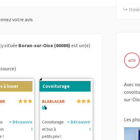
Itiné
nnez votre avis
cy située
Boran-sur-Oise (60086)
est un(e)
.
(source)
Avec no
s à louer
Covoiturage
covoitu
sur-Ois
AR
BLABLACAR
Les ph
ns
> Découvrir
Covoiturage
> Découvrir
ion
!
et bus à
!
e !
petits prix !