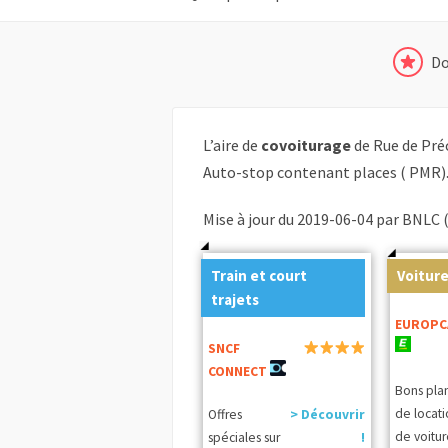
Do
L’aire de
covoiturage
de Rue de Pré
Auto-stop contenant places ( PMR)
Mise à jour du 2019-06-04 par BNLC 
Train et court
Voiture
trajets
EUROPC
SNCF
CONNECT
Bons pla
de locat
Offres
> Découvrir
de voitur
spéciales sur
!