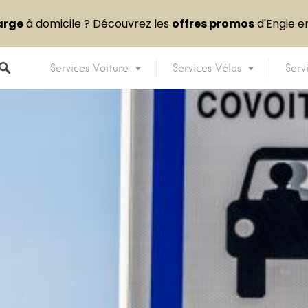
arge
à domicile ? Découvrez les
offres promos
d'Engie 
Services Voiture
Services Vélos
Serv