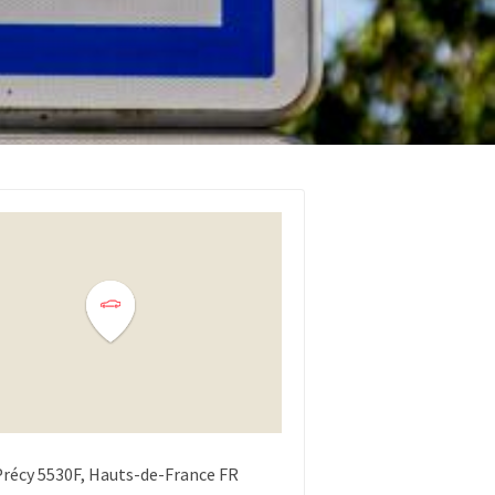
Précy
5530F
Hauts-de-France
FR