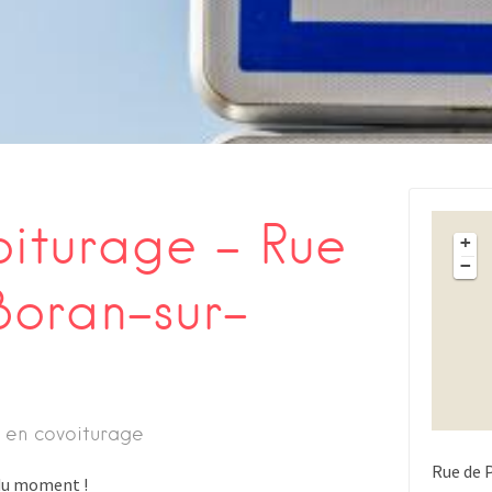
oiturage – Rue
+
−
Boran-sur-
 en covoiturage
Rue de 
s du moment !