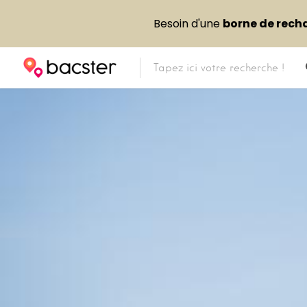
Besoin d'une
borne de rech