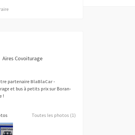
raire
Aires Covoiturage
tre partenaire
BlaBlaCar
-
rage et bus à petits prix sur Boran-
e !
otos
Toutes les photos (1)