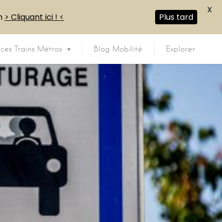
X
en
> Cliquant ici ! <
Plus tard
ices Trains Métros
Blog Mobilité
Explorer