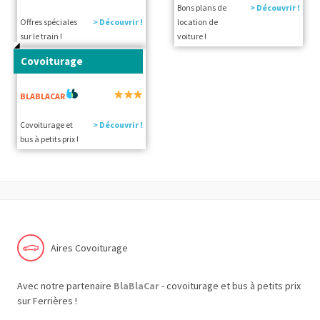
Bons plans de
> Découvrir !
Offres spéciales
> Découvrir !
location de
sur le train !
voiture !
Covoiturage
BLABLACAR
Covoiturage et
> Découvrir !
bus à petits prix !
Aires Covoiturage
Avec notre partenaire
BlaBlaCar
- covoiturage et bus à petits prix
sur Ferrières !