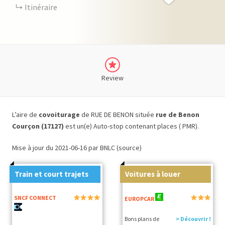
Itinéraire
Review
L’aire de
covoiturage
de RUE DE BENON située
rue de Benon
Courçon (17127)
est un(e) Auto-stop contenant places ( PMR).
Mise à jour du 2021-06-16 par BNLC (source)
Train et court trajets
Voitures à louer
SNCF CONNECT
EUROPCAR
Bons plans de
> Découvrir !