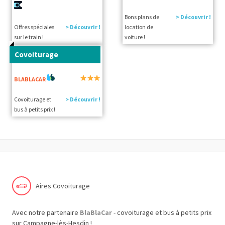
Bons plans de
> Découvrir !
Offres spéciales
> Découvrir !
location de
sur le train !
voiture !
Covoiturage
BLABLACAR
Covoiturage et
> Découvrir !
bus à petits prix !
Aires Covoiturage
Avec notre partenaire
BlaBlaCar
- covoiturage et bus à petits prix
sur Campagne-lès-Hesdin !