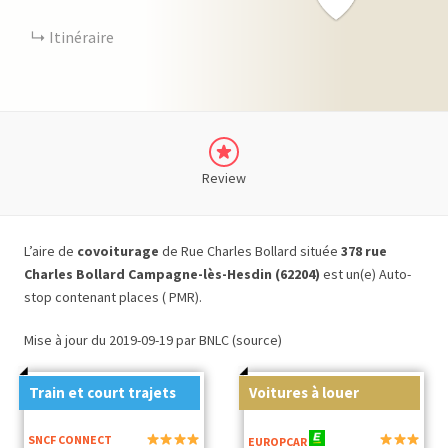
Itinéraire
Review
L’aire de
covoiturage
de Rue Charles Bollard située
378 rue
Charles Bollard Campagne-lès-Hesdin (62204)
est un(e) Auto-
stop contenant places ( PMR).
Mise à jour du 2019-09-19 par BNLC (source)
Train et court trajets
Voitures à louer
SNCF CONNECT
EUROPCAR