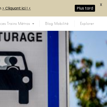
X
en
> Cliquant ici ! <
Plus tard
ices Trains Métros
Blog Mobilité
Explorer