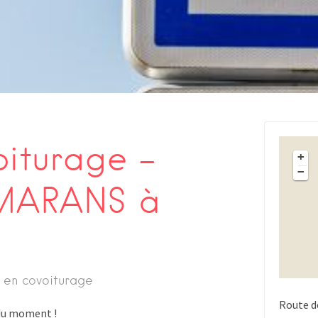
oiturage –
+
−
MARANS à
 en covoiturage
Route d
s du moment !