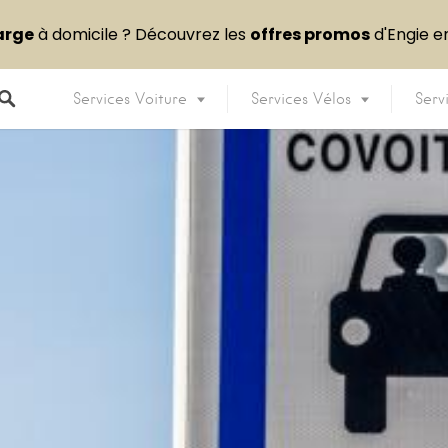
arge
à domicile ? Découvrez les
offres promos
d'Engie 
Services Voiture
Services Vélos
Serv