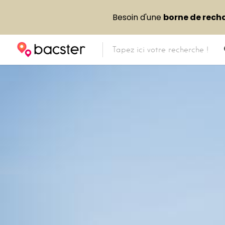
Besoin d'une
borne de rech