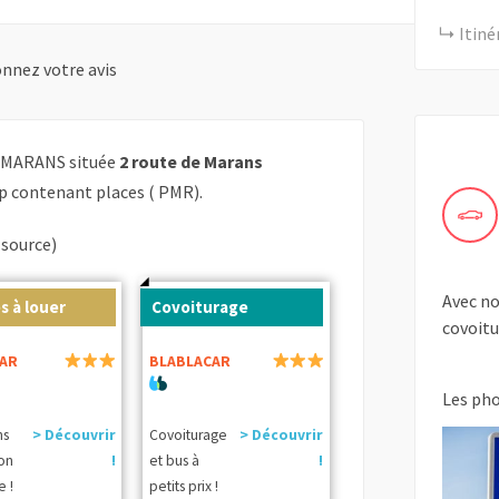
Itiné
nnez votre avis
 MARANS située
2 route de Marans
p contenant places ( PMR).
(source)
Avec no
s à louer
Covoiturage
covoitu
AR
BLABLACAR
Les ph
ns
> Découvrir
Covoiturage
> Découvrir
ion
!
et bus à
!
e !
petits prix !