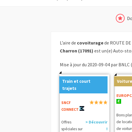
Do
L’aire de
covoiturage
de ROUTE DE
Charron (17091)
est un(e) Auto-sto
Mise à jour du 2020-09-04 par BNLC 
Train et court
Voiture
trajets
EUROPC
SNCF
CONNECT
Bons pla
de locat
Offres
> Découvrir
de voitur
spéciales sur
!